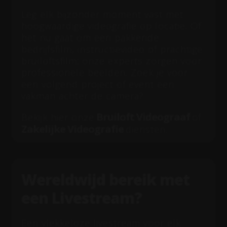
Leg elk bijzonder moment vast met
hoogwaardige videografie op locatie. Of
het nu gaat om een pakkende
bedrijfsfilm, instructievideo of prachtige
bruiloftsfilm; onze experts zorgen voor
professionele beelden. Zoek je voor
een volgend project of event een
vakman achter de camera?
Bruiloft Videograaf
Bekijk hier onze
of
Zakelijke Videografie
diensten.
Wereldwijd bereik met
een Livestream?
Een vlekkeloze livestream voor elk