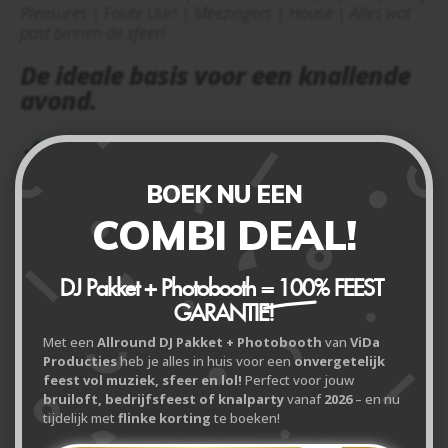
Pleasures | Foute Uur! | Meezingers | House | Alles wat
past binnen de sfeer!
De ideale basis voor een knallende
avond.
Persoonlijk kennismakingsgesprek
Professionele allround DJ
BOEK NU EEN
Basis lichtshow "Silver"
(uitbreidbaar)
COMBI DEAL!
Geluidsinstallatie "Silver"
(Geluid tot 80
personen)
Luxe DJ-Booth
(Stijlvol wit of stoer zwart)
DJ Pakket + Photobooth =
100% FEEST
Interactive Party
"Song Requests" mogelijkheid
GARANTIE!
voor jullie gasten.
Met een
Allround DJ Pakket + Photobooth
van
ViDa
Volledige Ontzorging
Contact met de locatie.
Producties
heb je alles in huis voor een
onvergetelijk
feest vol muziek, sfeer en lol!
Perfect voor jouw
bruiloft, bedrijfsfeest of knalparty
vanaf
2026
– en nu
tijdelijk met
flinke korting
te boeken!
Beschikbaarheid / Offerte