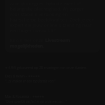
zakelijk congres, hybride event of
belangrijke plechtigheid. Wij zorgen
voor stabiele verbinding en
haarscherpe beeldkwaliteit. Zoek je een
expert die jouw online uitzending naar
een hoger niveau tilt?
Livestream
Bekijk hier onze
mogelijkheden
.
⭐ 4.9/5 gebaseerd op 28 ervaringen van onze klanten.
Elles & Kelvin – ⭐⭐⭐⭐⭐
"...ze maken er een top feestje van!"
Max & Rosanna – ⭐⭐⭐⭐⭐
"
Dave speelde perfect in op onze wensen...
"