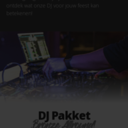
ontdek wat onze DJ voor jouw feest kan
betekenen!
DJ Pakket
Bronze Allround!