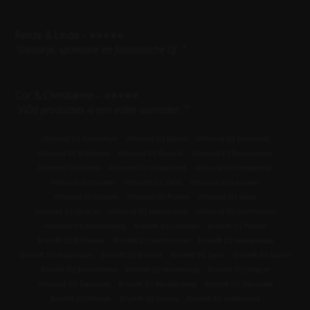
Renze & Linda – ⭐⭐⭐⭐⭐
"
Gastvrije, spontane en fantastische DJ...
"
Cor & Christianne – ⭐⭐⭐⭐⭐
"
ViDa producties is een echte aanrader...
"
Allround DJ Amersfoort
Allround DJ Baarn
Allround DJ Barneveld
Allround DJ Bilthoven
Allround DJ Bunnik
Allround DJ Bunschoten
Allround DJ Ermelo
Allround DJ Gelderland
Allround DJ Harderwijk
Allround DJ Houten
Allround DJ Zeist
Allround DJ Leusden
Allround DJ Nijkerk
Allround DJ Putten
Allround DJ Soest
Allround DJ Utrecht
Allround DJ Veenendaal
Allround DJ Voorthuizen
Allround DJ Woudenberg
Bruiloft DJ Leusden
Bruiloft DJ Putten
Bruiloft DJ Bilthoven
Bruiloft DJ Voorthuizen
Bruiloft DJ Veenendaal
Bruiloft DJ Amersfoort
Bruiloft DJ Bunnik
Bruiloft DJ Zeist
Bruiloft DJ Baarn
Bruiloft DJ Bunschoten
Bruiloft DJ Harderwijk
Bruiloft DJ Utrecht
Allround DJ Zeewolde
Bruiloft DJ Woudenberg
Bruiloft DJ Zeewolde
Bruiloft DJ Nijkerk
Bruiloft DJ Ermelo
Bruiloft DJ Gelderland