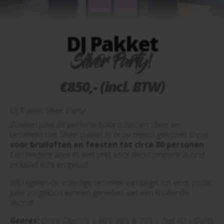
DJ Pakket
Silver Party!
€850,- (incl. BTW)
DJ Pakket Silver Party!
Zoeken jullie de perfecte balans tussen sfeer en
techniek? Het Silver-pakket is onze meest gekozen show
voor bruiloften en feesten tot circa 80 personen
.
Eén heldere alles-in-één prijs voor een complete avond
inclusief licht en geluid.
Wij regelen de volledige techniek van begin tot eind, zodat
jullie zorgeloos kunnen genieten van een knallende
avond!
Genres:
Disco Classics | 80's, 90's & 00's | Top 40 | Guilty