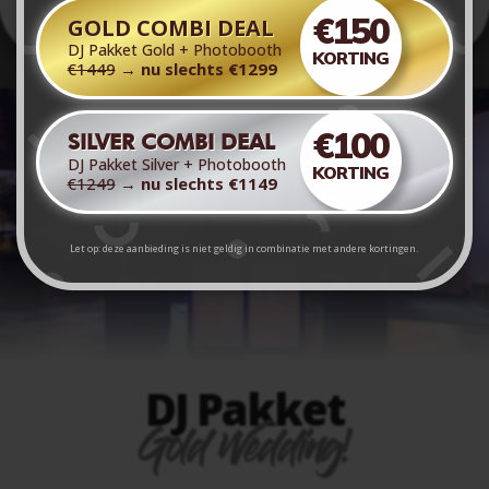
€150
GOLD COMBI DEAL
DJ Pakket Gold + Photobooth
KORTING
€1449
→
nu slechts €1299
€100
SILVER COMBI DEAL
DJ Pakket Silver + Photobooth
KORTING
€1249
→
nu slechts €1149
Let op: deze aanbieding is niet geldig in combinatie met andere kortingen.
DJ Pakket
Gold Wedding!