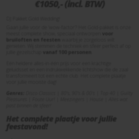
€1050,- (incl. BTW)
DJ Pakket Gold Wedding!
Gaan jullie voor de ‘wow-factor’? Het Gold-pakket is onze
meest complete show, speciaal ontworpen
voor
bruiloften en feesten
waarbij je zorgeloos wilt
genieten. Wij stemmen de techniek en sfeer perfect af op
jullie gezelschap
vanaf 100 personen
.
Eén heldere alles-in-één prijs voor een krachtige
geluidsset en een indrukwekkende lichtshow die de zaal
transformeert tot een echte club. Het complete plaatje
voor jullie mooiste dag!
Genres:
Disco Classics | 80's, 90's & 00's | Top 40 | Guilty
Pleasures | Foute Uur! | Meezingers | House | Alles wat
past binnen de sfeer!
Het complete plaatje voor jullie
feestavond!