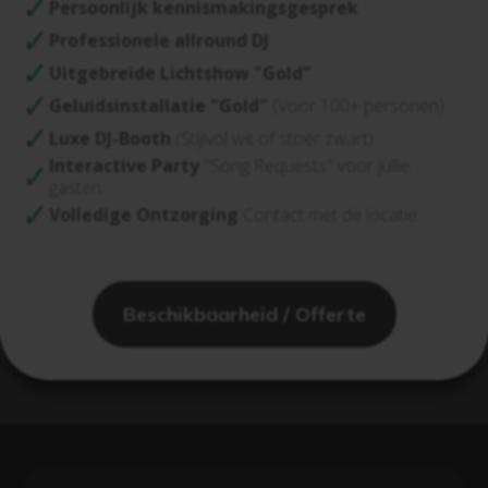
Persoonlijk kennismakingsgesprek
Professionele allround DJ
Uitgebreide Lichtshow "Gold"
Geluidsinstallatie "Gold"
(Voor 100+ personen)
Luxe DJ-Booth
(Stijlvol wit of stoer zwart)
Interactive Party
"Song Requests" voor jullie
gasten.
Volledige Ontzorging
Contact met de locatie.
Beschikbaarheid / Offerte