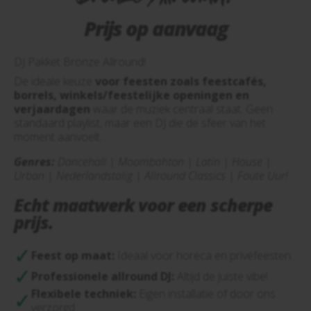
Prijs op aanvaag
DJ Pakket Bronze Allround!
De ideale keuze
voor feesten zoals feestcafés,
borrels, winkels/feestelijke openingen en
verjaardagen
waar de muziek centraal staat. Geen
standaard playlist, maar een DJ die de sfeer van het
moment aanvoelt.
Genres:
Dancehall | Moombahton | Latin | House |
Urban | Nederlandstalig | Allround Classics | Foute Uur!
Echt maatwerk voor een scherpe
prijs.
Feest op maat:
Ideaal voor horeca en privéfeesten.
Professionele allround DJ:
Altijd de juiste vibe!
Flexibele techniek:
Eigen installatie of door ons
verzorgd.