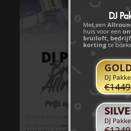
DJ Pak
Met een
Allroun
huis voor een
on
bruiloft, bedrij
korting
te boek
DJ Pakket
Bronze
GOLD
Allround!
DJ Pakke
€1449
Prijs op aanvaag
SILV
DJ Pakket Bronze Allround!
DJ Pakke
De ideale keuze
voor feesten zoals
€1249