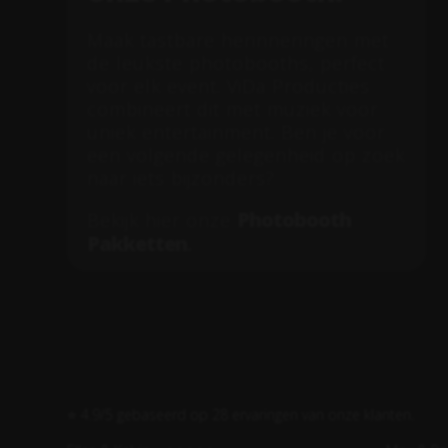
Maak tastbare herinneringen met
de leukste photobooths, perfect
voor elk event. ViDa Producties
combineert dit met muziek voor
uniek entertainment. Ben je voor
een volgende gelegenheid op zoek
naar iets bijzonders?
Photobooth
Bekijk hier onze
Pakketten
.
⭐ 4.9/5 gebaseerd op 28 ervaringen van onze klanten.