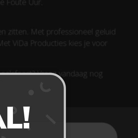
de Foute Uur.
ven zitten. Met professioneel geluid
Met ViDa Producties kies je voor
neelsfeest? Vraag vandaag nog
etekenen!
L!