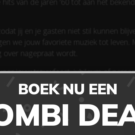
hits van de jaren ’60 tot aan het beken
odat jij en je gasten niet stil kunnen blij
ngen we jouw favoriete muziek tot leven. 
g over nagepraat wordt.
oor jouw trouwfeest, jubileum of perso
ontdek wat onze DJ voor jouw feest kan b
BOEK NU EEN
OMBI DEA