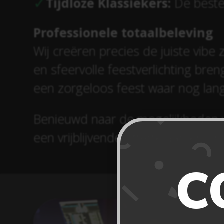
Tijdloze Klassiekers:
De beste 
Professionele totaalbeleving
Wij creëren precies de juiste vibe z
en sfeervolle feestverlichting bre
een zorgeloos feest waar nog lan
Benieuwd naar de mogelijkheden v
een vrijblijvende offerte aan en 
C