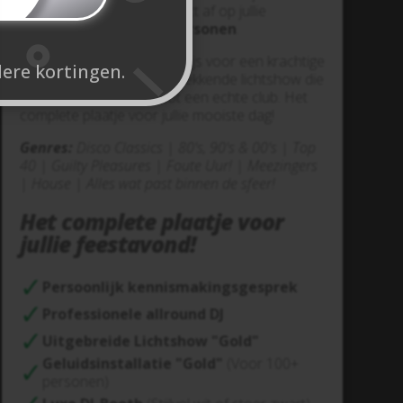
de techniek en sfeer perfect af op jullie
gezelschap
vanaf 100 personen
.
Eén heldere alles-in-één prijs voor een krachtige
dere kortingen.
geluidsset en een indrukwekkende lichtshow die
de zaal transformeert tot een echte club. Het
complete plaatje voor jullie mooiste dag!
Genres:
Disco Classics | 80's, 90's & 00's | Top
40 | Guilty Pleasures | Foute Uur! | Meezingers
| House | Alles wat past binnen de sfeer!
Het complete plaatje voor
jullie feestavond!
Persoonlijk kennismakingsgesprek
Professionele allround DJ
Uitgebreide Lichtshow "Gold"
Geluidsinstallatie "Gold"
(Voor 100+
personen)