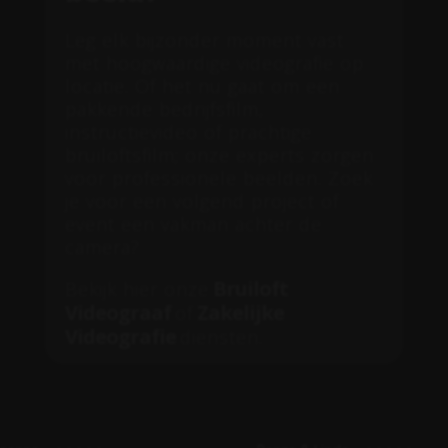
Leg elk bijzonder moment vast
met hoogwaardige videografie op
locatie. Of het nu gaat om een
pakkende bedrijfsfilm,
instructievideo of prachtige
bruiloftsfilm; onze experts zorgen
voor professionele beelden. Zoek
je voor een volgend project of
event een vakman achter de
camera?
Bruiloft
Bekijk hier onze
Videograaf
Zakelijke
of
Videografie
diensten.