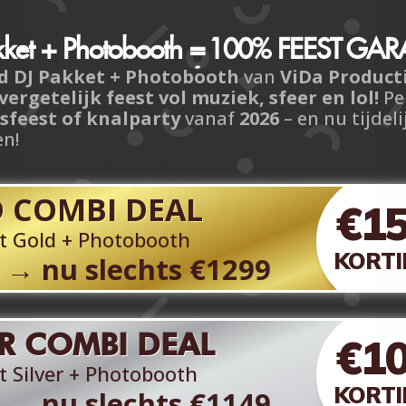
ket + Photobooth =
100% FEEST
GARA
d DJ Pakket + Photobooth
van
ViDa Product
vergetelijk feest vol muziek, sfeer en lol!
Pe
fsfeest of knalparty
vanaf
2026
– en nu tijdel
en!
DJ Pakket
Silver Party!
 COMBI DEAL
€1
t Gold + Photobooth
KORTI
→
nu slechts €1299
€850,- (incl. BTW)
DJ Pakket Silver Party!
ER COMBI DEAL
€1
Zoeken jullie de perfecte balans tussen sfeer
en techniek? Het Silver-pakket is onze meest
t Silver + Photobooth
gekozen show
voor bruiloften en feesten
KORTI
→
nu slechts €1149
tot circa 80 personen
. Eén heldere alles-in-