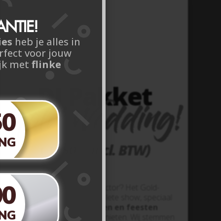
NTIE!
ies
heb je alles in
rfect voor jouw
ijk met
flinke
DJ Pakket
Gold Wedding!
50
NG
€1050,- (incl. BTW)
DJ Pakket Gold Wedding!
00
Gaan jullie voor de ‘wow-factor’? Het Gold-
pakket is onze meest complete show, speciaal
ontworpen
voor bruiloften en feesten
NG
waarbij je zorgeloos wilt genieten. Wij stemmen