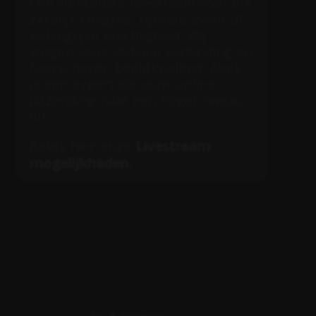
Een vlekkeloze livestream voor elk
zakelijk congres, hybride event of
belangrijke plechtigheid. Wij
zorgen voor stabiele verbinding en
haarscherpe beeldkwaliteit. Zoek
je een expert die jouw online
uitzending naar een hoger niveau
tilt?
Livestream
Bekijk hier onze
mogelijkheden
.