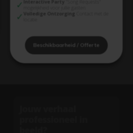
Interactive Party
"Song Requests"
mogelijkheid voor jullie gasten.
Volledige Ontzorging
Contact met de
locatie.
Beschikbaarheid / Offerte
Jouw verhaal
professioneel in
beeld?