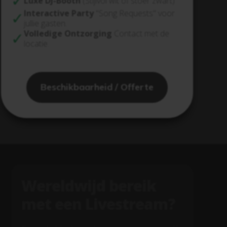
Luxe DJ-Booth
(Stijlvol wit of stoer zwart)
Interactive Party
"Song Requests" voor
jullie gasten.
Volledige Ontzorging
Contact met de
locatie.
Beschikbaarheid / Offerte
Wereldwijd bereik
met een Livestream?