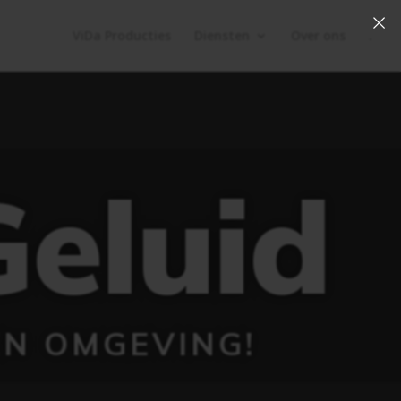
×
ViDa Producties
Diensten
Over ons
.
Geluid
EN OMGEVING!