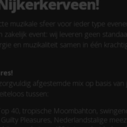
Nijkerkerveen!
cte muzikale sfeer voor ieder type even
n zakelijk event: wij leveren geen standaa
rgie en muzikaliteit samen in één krachti
res!
 zorgvuldig afgestemde mix op basis van 
eiteloos tussen:
e Top 40, tropische Moombahton, swingend
Guilty Pleasures, Nederlandstalige meezi