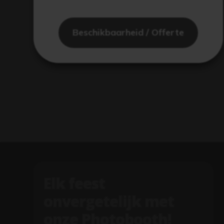
Beschikbaarheid / Offerte
Elk feest
onvergetelijk met
onze Photobooth!