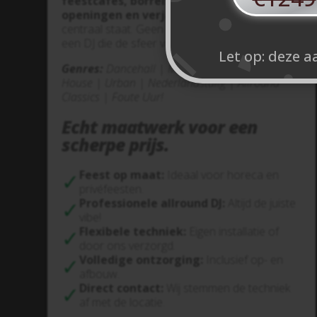
feestcafés, borrels, winkels/feestelijke
openingen en verjaardagen
waar de muziek
centraal staat. Geen standaard playlist, maar
een DJ die de sfeer van het moment aanvoelt.
Let op: deze a
Genres:
Dancehall | Moombahton | Latin |
House | Urban | Nederlandstalig | Allround
Classics | Foute Uur!
Echt maatwerk voor een
scherpe prijs.
Feest op maat:
Ideaal voor horeca en
privéfeesten.
Professionele allround DJ:
Altijd de juiste
vibe!
Flexibele techniek:
Eigen installatie of
door ons verzorgd.
Volledige ontzorging:
Inclusief op- en
afbouw.
Direct contact:
Wij stemmen de techniek
af met de locatie.