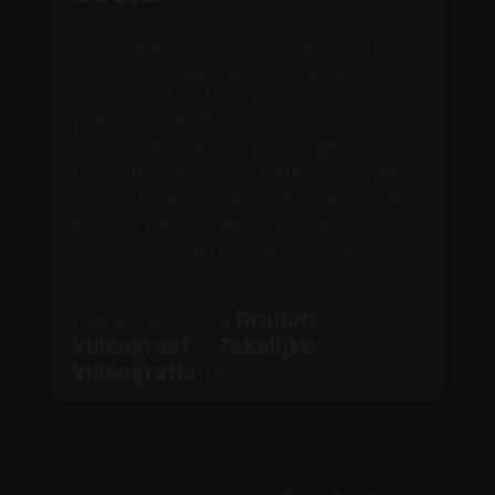
Leg elk bijzonder moment vast
met hoogwaardige videografie op
locatie. Of het nu gaat om een
pakkende bedrijfsfilm,
instructievideo of prachtige
bruiloftsfilm; onze experts zorgen
voor professionele beelden. Zoek
je voor een volgend project of
event een vakman achter de
camera?
Bruiloft
Bekijk hier onze
Videograaf
Zakelijke
of
Videografie
diensten.