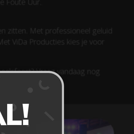
de Foute Uur.
ven zitten. Met professioneel geluid
Met ViDa Producties kies je voor
neelsfeest? Vraag vandaag nog
etekenen!
L!