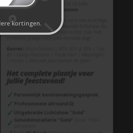
de techniek en sfeer perfect af op jullie
gezelschap
vanaf 100 personen
.
Eén heldere alles-in-één prijs voor een krachtige
dere kortingen.
geluidsset en een indrukwekkende lichtshow die
de zaal transformeert tot een echte club. Het
complete plaatje voor jullie mooiste dag!
Genres:
Disco Classics | 80's, 90's & 00's | Top
40 | Guilty Pleasures | Foute Uur! | Meezingers
| House | Alles wat past binnen de sfeer!
Het complete plaatje voor
jullie feestavond!
Persoonlijk kennismakingsgesprek
Professionele allround DJ
Uitgebreide Lichtshow "Gold"
Geluidsinstallatie "Gold"
(Voor 100+
personen)