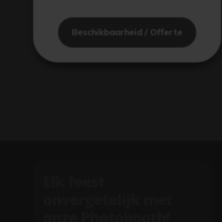
Beschikbaarheid / Offerte
Elk feest
onvergetelijk met
onze Photobooth!