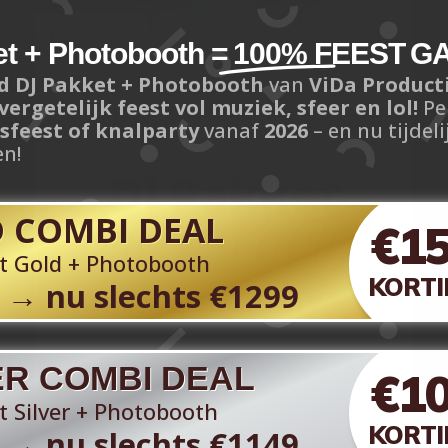
t + Photobooth =
100% FEEST
GA
d DJ Pakket + Photobooth
van
ViDa Product
vergetelijk feest vol muziek, sfeer en lol!
Pe
fsfeest of knalparty
vanaf
2026
– en nu tijdel
en!
DJ Pakket
Silver Party!
 COMBI DEAL
€1
t Gold + Photobooth
KORTI
→
nu slechts €1299
€850,- (incl. BTW)
DJ Pakket Silver Party!
ER COMBI DEAL
€1
Zoeken jullie de perfecte balans tussen sfeer
en techniek? Het Silver-pakket is onze meest
t Silver + Photobooth
gekozen show
voor bruiloften en feesten
KORTI
→
nu slechts €1149
tot circa 80 personen
. Eén heldere alles-in-