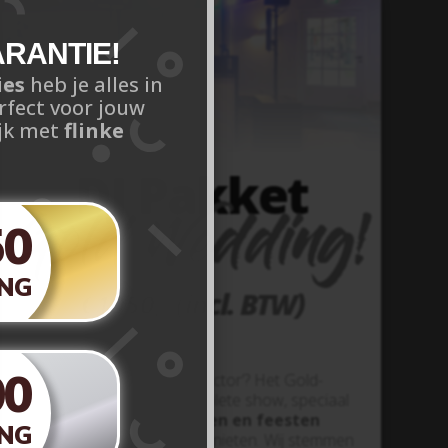
RANTIE!
ies
heb je alles in
rfect voor jouw
ijk met
flinke
DJ Pakket
Gold Wedding!
50
NG
€1050,- (incl. BTW)
DJ Pakket Gold Wedding!
00
Gaan jullie voor de ‘wow-factor’? Het Gold-
pakket is onze meest complete show, speciaal
ontworpen
voor bruiloften en feesten
NG
waarbij je zorgeloos wilt genieten. Wij stemmen