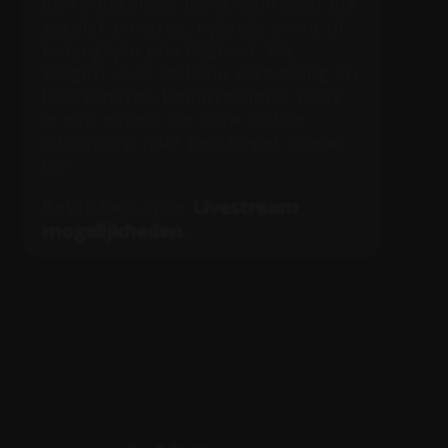
Een vlekkeloze livestream voor elk
zakelijk congres, hybride event of
belangrijke plechtigheid. Wij
zorgen voor stabiele verbinding en
haarscherpe beeldkwaliteit. Zoek
je een expert die jouw online
uitzending naar een hoger niveau
tilt?
Livestream
Bekijk hier onze
mogelijkheden
.