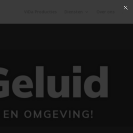
×
ViDa Producties
Diensten
Over ons
.
Geluid
 EN OMGEVING!