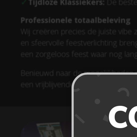
Tijdloze Klassiekers:
De beste 
Professionele totaalbeleving
Wij creëren precies de juiste vibe z
en sfeervolle feestverlichting bre
een zorgeloos feest waar nog lan
Benieuwd naar de mogelijkheden v
een vrijblijvende offerte aan en 
C