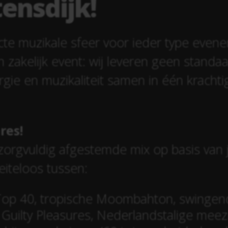
ensdijk!
cte muzikale sfeer voor ieder type even
n zakelijk event: wij leveren geen standaa
rgie en muzikaliteit samen in één krachti
res!
 zorgvuldig afgestemde mix op basis van 
eiteloos tussen:
e Top 40, tropische Moombahton, swingend
Guilty Pleasures, Nederlandstalige meezi