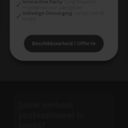
Interactive Party
"Song Requests"
mogelijkheid voor jullie gasten.
Volledige Ontzorging
Contact met de
locatie.
Beschikbaarheid / Offerte
Jouw verhaal
professioneel in
beeld?