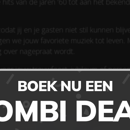
hits van de jaren ’60 tot aan het beken
odat jij en je gasten niet stil kunnen blij
ngen we jouw favoriete muziek tot leven. 
g over nagepraat wordt.
oor jouw trouwfeest, jubileum of perso
ontdek wat onze DJ voor jouw feest kan b
BOEK NU EEN
OMBI DEA