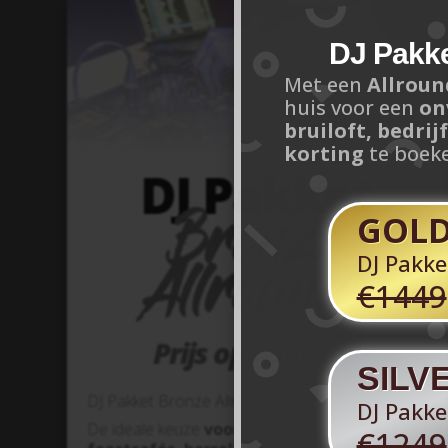
DJ Pakke
Met een
Allroun
huis voor een
on
bruiloft, bedrij
korting
te boek
DJ Pakket
Bronze
GOLD
Allround!
DJ Pakke
€1449
Prijs op aanvaag
SILV
DJ Pakket Bronze Allround!
DJ Pakke
De ideale keuze
voor feesten zoals
€1249