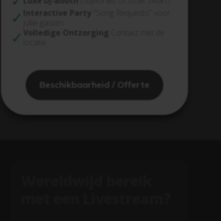
Luxe DJ-Booth
(Stijlvol wit of stoer zwart)
Interactive Party
"Song Requests" voor
jullie gasten.
Volledige Ontzorging
Contact met de
locatie.
Beschikbaarheid / Offerte
Wereldwijd bereik
met een Livestream?