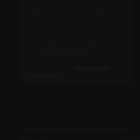
Maak tastbare herinneringen met
de leukste photobooths, perfect
voor elk event. ViDa Producties
combineert dit met muziek voor
uniek entertainment. Ben je voor
een volgende gelegenheid op zoek
naar iets bijzonders?
Photobooth
Bekijk hier onze
Pakketten
.
⭐ 4.9/5 gebaseerd op 28 ervaringen van onze klanten.