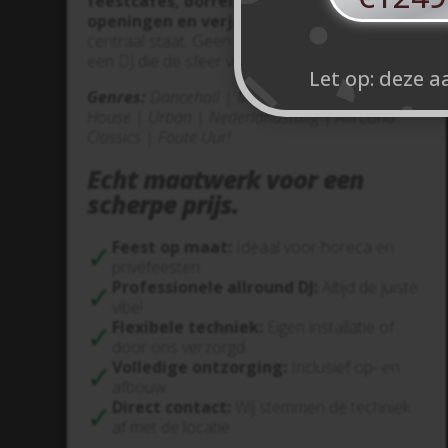
feestcafés, borrels, winkels/feestelijke
openingen en verjaardagen
waar de muziek
centraal staat. Geen standaard playlist, maar
een DJ die de sfeer van het moment aanvoelt.
Let op: deze a
Genres:
Dancehall | Moombahton | Latin |
House | Urban | Nederlandstalig | Allround
Classics | Foute Uur!
Echt maatwerk voor een
scherpe prijs.
Feest op maat:
Ideaal voor horeca en
privéfeesten.
Professionele allround DJ:
Altijd de juiste
vibe!
Flexibele techniek:
Eigen installatie of
door ons verzorgd.
Volledige ontzorging:
Inclusief op- en
afbouw.
Direct contact:
Wij stemmen de techniek
af met de locatie.