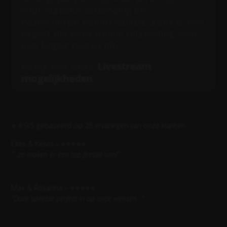
voor stabiele verbinding en
haarscherpe beeldkwaliteit. Zoek je een
expert die jouw online uitzending naar
een hoger niveau tilt?
Livestream
Bekijk hier onze
mogelijkheden
.
⭐ 4.9/5 gebaseerd op 28 ervaringen van onze klanten.
Elles & Kelvin – ⭐⭐⭐⭐⭐
"...ze maken er een top feestje van!"
Max & Rosanna – ⭐⭐⭐⭐⭐
"
Dave speelde perfect in op onze wensen...
"