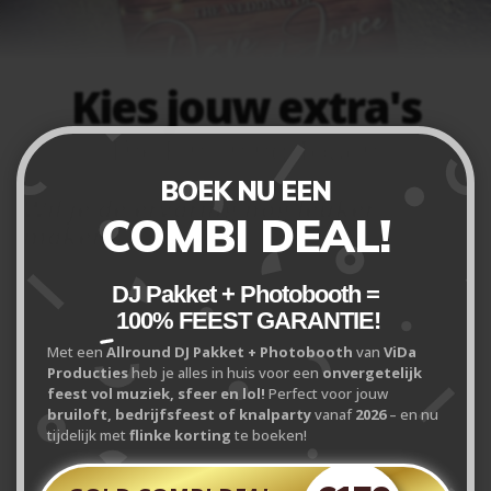
Kies jouw extra's
The Finishing Touch!
BOEK NU EEN
Wil je de ervaring nog leuker
COMBI DEAL!
maken?
Personaliseer je ervaring met extra opties
DJ Pakket + Photobooth =
100% FEEST
GARANTIE!
Naast DJ, licht en geluid bieden wij tal van extra
mogelijkheden om jullie feest die persoonlijke en
Met een
Allround DJ Pakket + Photobooth
van
ViDa
professionele touch te geven. Van een spectaculaire
Producties
heb je alles in huis voor een
onvergetelijk
openingsdans tot een interactieve karaoke-avond: wij
feest vol muziek, sfeer en lol!
Perfect voor jouw
hebben de techniek en de creativiteit in huis om jullie
bruiloft, bedrijfsfeest of knalparty
vanaf
2026
– en nu
wensen werkelijkheid te maken.
tijdelijk met
flinke korting
te boeken!
Persoonlijk design (+ €75):