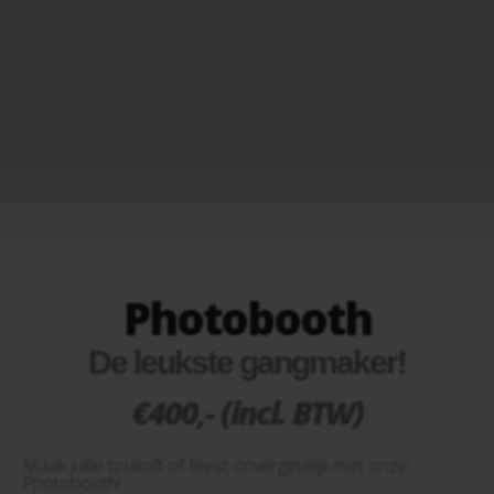
Photobooth
De leukste gangmaker!
€400,- (incl. BTW)
Maak jullie bruiloft of feest onvergetelijk met onze
Photobooth!