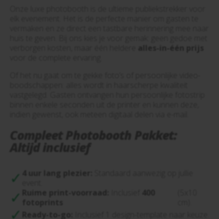
Onze luxe photobooth is de ultieme publiekstrekker voor
elk evenement. Het is de perfecte manier om gasten te
vermaken en ze direct een tastbare herinnering mee naar
huis te geven. Bij ons kies je voor gemak: geen gedoe met
verborgen kosten, maar één heldere
alles-in-één prijs
voor de complete ervaring.
Of het nu gaat om te gekke foto’s of persoonlijke video-
boodschappen: alles wordt in haarscherpe kwaliteit
vastgelegd. Gasten ontvangen hun persoonlijke fotostrip
binnen enkele seconden uit de printer en kunnen deze,
indien gewenst, ook meteen digitaal delen via e-mail.
Compleet Photobooth Pakket:
Altijd inclusief
4 uur lang plezier:
Standaard aanwezig op jullie
event.
Ruime print-voorraad:
Inclusief
400
(5x10
fotoprints
cm).
Ready-to-go:
Inclusief 1 design-template naar keuze.