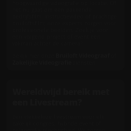
hoogwaardige videografie op locatie. Of
het nu gaat om een pakkende
bedrijfsfilm, instructievideo of prachtige
bruiloftsfilm; onze experts zorgen voor
professionele beelden. Zoek je voor
een volgend project of event een
vakman achter de camera?
Bruiloft Videograaf
Bekijk hier onze
of
Zakelijke Videografie
diensten.
Wereldwijd bereik met
een Livestream?
Een vlekkeloze livestream voor elk
zakelijk congres, hybride event of
belangrijke plechtigheid. Wij zorgen