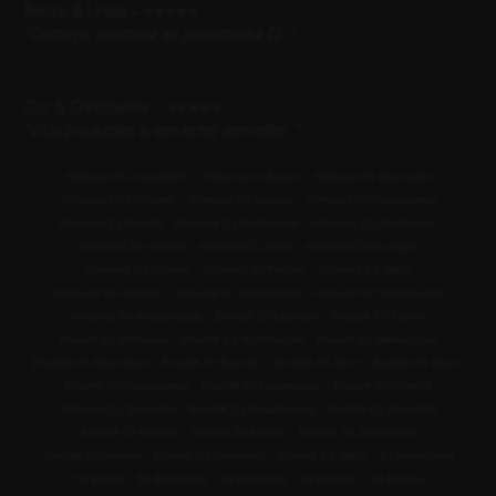
Renze & Linda – ⭐⭐⭐⭐⭐
"
Gastvrije, spontane en fantastische DJ...
"
Cor & Christianne – ⭐⭐⭐⭐⭐
"
ViDa producties is een echte aanrader...
"
Allround DJ Amersfoort
Allround DJ Baarn
Allround DJ Barneveld
Allround DJ Bilthoven
Allround DJ Bunnik
Allround DJ Bunschoten
Allround DJ Ermelo
Allround DJ Gelderland
Allround DJ Harderwijk
Allround DJ Houten
Allround DJ Zeist
Allround DJ Leusden
Allround DJ Nijkerk
Allround DJ Putten
Allround DJ Soest
Allround DJ Utrecht
Allround DJ Veenendaal
Allround DJ Voorthuizen
Allround DJ Woudenberg
Bruiloft DJ Leusden
Bruiloft DJ Putten
Bruiloft DJ Bilthoven
Bruiloft DJ Voorthuizen
Bruiloft DJ Veenendaal
Bruiloft DJ Amersfoort
Bruiloft DJ Bunnik
Bruiloft DJ Zeist
Bruiloft DJ Baarn
Bruiloft DJ Bunschoten
Bruiloft DJ Harderwijk
Bruiloft DJ Utrecht
Allround DJ Zeewolde
Bruiloft DJ Woudenberg
Bruiloft DJ Zeewolde
Bruiloft DJ Nijkerk
Bruiloft DJ Ermelo
Bruiloft DJ Gelderland
Bruiloft DJ Houten
Bruiloft DJ Barneveld
Bruiloft DJ Soest
DJ Amersfoort
DJ Baarn
DJ Barneveld
DJ Bilthoven
DJ Bunnik
DJ Ermelo