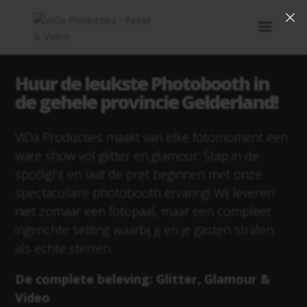
×
Huur de leukste Photobooth in
de gehele provincie Gelderland!
ViDa Producties maakt van elke fotomoment een
ware show vol glitter en glamour. Stap in de
spotlight en laat de pret beginnen met onze
spectaculaire photobooth ervaring! Wij leveren
niet zomaar een fotopaal, maar een compleet
ingerichte setting waarbij jij en je gasten stralen
als echte sterren.
De complete beleving: Glitter, Glamour &
Video