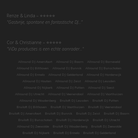
Renze & Linda – ⭐⭐⭐⭐⭐
"
Gastvrije, spontane en fantastische DJ...
"
Cor & Christianne – ⭐⭐⭐⭐⭐
"
ViDa producties is een echte aanrader...
"
Allround DJ Amersfoort
Allround DJ Baarn
Allround DJ Barneveld
Allround DJ Bilthoven
Allround DJ Bunnik
Allround DJ Bunschoten
Allround DJ Ermelo
Allround DJ Gelderland
Allround DJ Harderwijk
Allround DJ Houten
Allround DJ Zeist
Allround DJ Leusden
Allround DJ Nijkerk
Allround DJ Putten
Allround DJ Soest
Allround DJ Utrecht
Allround DJ Veenendaal
Allround DJ Voorthuizen
Allround DJ Woudenberg
Bruiloft DJ Leusden
Bruiloft DJ Putten
Bruiloft DJ Bilthoven
Bruiloft DJ Voorthuizen
Bruiloft DJ Veenendaal
Bruiloft DJ Amersfoort
Bruiloft DJ Bunnik
Bruiloft DJ Zeist
Bruiloft DJ Baarn
Bruiloft DJ Bunschoten
Bruiloft DJ Harderwijk
Bruiloft DJ Utrecht
Allround DJ Zeewolde
Bruiloft DJ Woudenberg
Bruiloft DJ Zeewolde
Bruiloft DJ Nijkerk
Bruiloft DJ Ermelo
Bruiloft DJ Gelderland