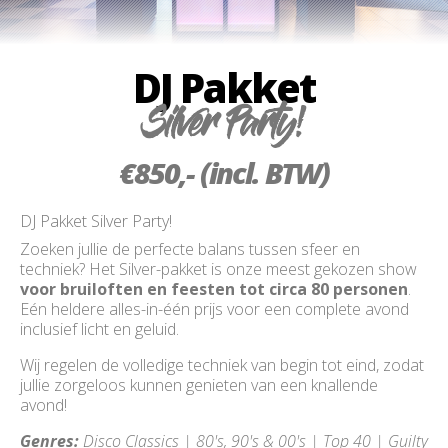
DJ Pakket
Silver Party!
€850,- (incl. BTW)
DJ Pakket Silver Party!
Zoeken jullie de perfecte balans tussen sfeer en
techniek? Het Silver-pakket is onze meest gekozen show
voor bruiloften en feesten tot circa 80 personen
.
Eén heldere alles-in-één prijs voor een complete avond
inclusief licht en geluid.
Wij regelen de volledige techniek van begin tot eind, zodat
jullie zorgeloos kunnen genieten van een knallende
avond!
Genres:
Disco Classics | 80's, 90's & 00's | Top 40 | Guilty