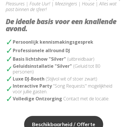
Pleasures | Foute Uur! | Meezingers | House | Alles wat
past binnen de sfeer!
De ideale basis voor een knallende
avond.
Persoonlijk kennismakingsgesprek
Professionele allround DJ
Basis lichtshow "Silver"
(uitbreidbaar)
Geluidsinstallatie "Silver"
(Geluid tot 80
personen)
Luxe DJ-Booth
(Stijlvol wit of stoer zwart)
Interactive Party
"Song Requests" mogelijkheid
voor jullie gasten.
Volledige Ontzorging
Contact met de locatie.
Beschikbaarheid / Offerte