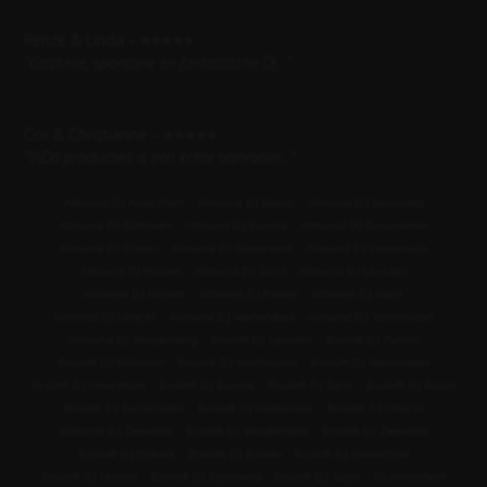
Renze & Linda – ⭐⭐⭐⭐⭐
"
Gastvrije, spontane en fantastische DJ...
"
Cor & Christianne – ⭐⭐⭐⭐⭐
"
ViDa producties is een echte aanrader...
"
Allround DJ Amersfoort
Allround DJ Baarn
Allround DJ Barneveld
Allround DJ Bilthoven
Allround DJ Bunnik
Allround DJ Bunschoten
Allround DJ Ermelo
Allround DJ Gelderland
Allround DJ Harderwijk
Allround DJ Houten
Allround DJ Zeist
Allround DJ Leusden
Allround DJ Nijkerk
Allround DJ Putten
Allround DJ Soest
Allround DJ Utrecht
Allround DJ Veenendaal
Allround DJ Voorthuizen
Allround DJ Woudenberg
Bruiloft DJ Leusden
Bruiloft DJ Putten
Bruiloft DJ Bilthoven
Bruiloft DJ Voorthuizen
Bruiloft DJ Veenendaal
Bruiloft DJ Amersfoort
Bruiloft DJ Bunnik
Bruiloft DJ Zeist
Bruiloft DJ Baarn
Bruiloft DJ Bunschoten
Bruiloft DJ Harderwijk
Bruiloft DJ Utrecht
Allround DJ Zeewolde
Bruiloft DJ Woudenberg
Bruiloft DJ Zeewolde
Bruiloft DJ Nijkerk
Bruiloft DJ Ermelo
Bruiloft DJ Gelderland
Bruiloft DJ Houten
Bruiloft DJ Barneveld
Bruiloft DJ Soest
DJ Amersfoort