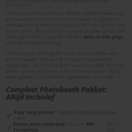
Maak jullie bruiloft of feest onvergetelijk met onze
Photobooth!
Onze luxe photobooth is de ultieme publiekstrekker voor
elk evenement. Het is de perfecte manier om gasten te
vermaken en ze direct een tastbare herinnering mee naar
huis te geven. Bij ons kies je voor gemak: geen gedoe met
verborgen kosten, maar één heldere
alles-in-één prijs
voor de complete ervaring.
Of het nu gaat om te gekke foto’s of persoonlijke video-
boodschappen: alles wordt in haarscherpe kwaliteit
vastgelegd. Gasten ontvangen hun persoonlijke fotostrip
binnen enkele seconden uit de printer en kunnen deze,
indien gewenst, ook meteen digitaal delen via e-mail.
Compleet Photobooth Pakket:
Altijd inclusief
4 uur lang plezier:
Standaard aanwezig op jullie
event.
Ruime print-voorraad:
Inclusief
400
(5x10
fotoprints
cm).