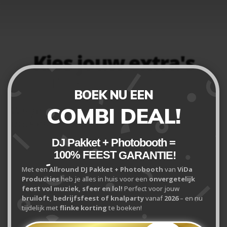
Kies jouw extra's
The Finishing Touch!
BOEK NU EEN
Wil je de ervaring nog leuker
COMBI DEAL!
maken?
DJ Pakket + Photobooth =
Personaliseer je ervaring met extra opties
100% FEEST
GARANTIE!
Naast DJ, licht en geluid bieden wij tal van extra
Met een
Allround DJ Pakket + Photobooth
van
ViDa
mogelijkheden om jullie feest die persoonlijke en
Producties
heb je alles in huis voor een
onvergetelijk
professionele touch te geven. Van een spectaculaire
feest vol muziek, sfeer en lol!
Perfect voor jouw
openingsdans tot een interactieve karaoke-avond: wij
bruiloft, bedrijfsfeest of knalparty
vanaf
2026
– en nu
hebben de techniek en de creativiteit in huis om jullie
tijdelijk met
flinke korting
te boeken!
wensen werkelijkheid te maken.