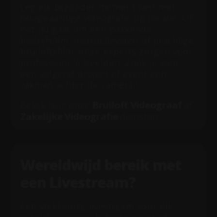
Leg elk bijzonder moment vast met
hoogwaardige videografie op locatie. Of
het nu gaat om een pakkende
bedrijfsfilm, instructievideo of prachtige
bruiloftsfilm; onze experts zorgen voor
professionele beelden. Zoek je voor
een volgend project of event een
vakman achter de camera?
Bruiloft Videograaf
Bekijk hier onze
of
Zakelijke Videografie
diensten.
Wereldwijd bereik met
een Livestream?
Een vlekkeloze livestream voor elk