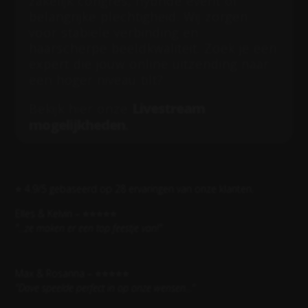
zakelijk congres, hybride event of
belangrijke plechtigheid. Wij zorgen
voor stabiele verbinding en
haarscherpe beeldkwaliteit. Zoek je een
expert die jouw online uitzending naar
een hoger niveau tilt?
Livestream
Bekijk hier onze
mogelijkheden
.
⭐ 4.9/5 gebaseerd op 28 ervaringen van onze klanten.
Elles & Kelvin – ⭐⭐⭐⭐⭐
"...ze maken er een top feestje van!"
Max & Rosanna – ⭐⭐⭐⭐⭐
"
Dave speelde perfect in op onze wensen...
"