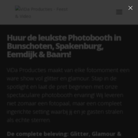
×
Huur de leukste Photobooth in
Bunschoten, Spakenburg,
Eemdijk & Baarn!
ViDa Producties maakt van elke fotomoment een
ware show vol glitter en glamour. Stap in de
spotlight en laat de pret beginnen met onze
spectaculaire photobooth ervaring! Wij leveren
niet zomaar een fotopaal, maar een compleet
ingerichte setting waarbij jij en je gasten stralen
als echte sterren.
De complete beleving: Glitter, Glamour &